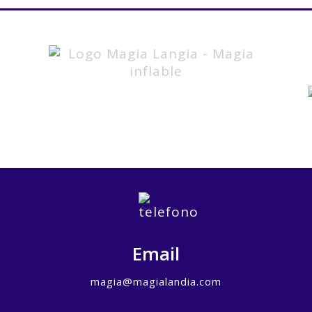
Email
magia@magialandia.com