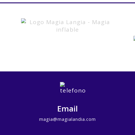
Email
magia@magialandia.com