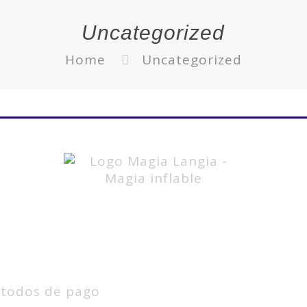
Uncategorized
Home
Uncategorized