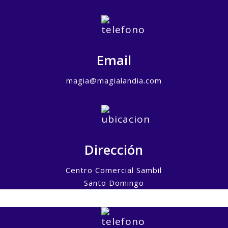
Email
magia@magialandia.com
Dirección
Centro Comercial Sambil
Santo Domingo